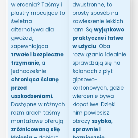
wiercenia? Taśmy i
dwustronne, to
plastry mocujące to
prosty sposób na
świetna
zawieszenie lekkich
alternatywa dla
ram. Są
wyjątkowo
gwoździ,
praktyczne i łatwe
zapewniająca
w użyciu
. Oba
trwałe i bezpieczne
rozwiązania idealnie
trzymanie
, a
sprawdzają się na
jednocześnie
ścianach z płyt
chroniąca ścianę
gipsowo-
przed
kartonowych, gdzie
uszkodzeniami
.
wiercenie bywa
Dostępne w różnych
kłopotliwe. Dzięki
rozmiarach taśmy
nim powiesisz
montażowe oferują
obrazy
szybko,
zróżnicowaną siłę
sprawnie i
klejenia
– dobierz
bezpiecznie
.